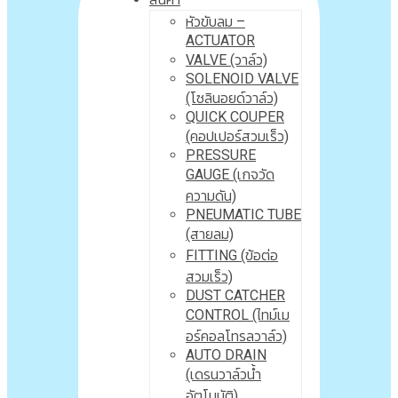
หัวขับลม –
ACTUATOR
VALVE (วาล์ว)
SOLENOID VALVE
(โซลินอยด์วาล์ว)
QUICK COUPER
(คอปเปอร์สวมเร็ว)
PRESSURE
GAUGE (เกจวัด
ความดัน)
PNEUMATIC TUBE
(สายลม)
FITTING (ข้อต่อ
สวมเร็ว)
DUST CATCHER
CONTROL (ไทม์เม
อร์คอลโทรลวาล์ว)
AUTO DRAIN
(เดรนวาล์วน้ำ
อัตโนมัติ)