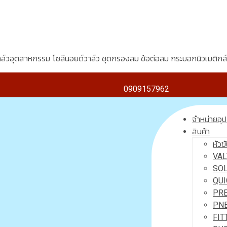
ล์วอุตสาหกรรม โซลีนอยด์วาล์ว ชุดกรองลม ข้อต่อลม กระบอกนิวเมติกส
0909157962
จำหน่ายอุ
สินค้า
หัว
VAL
SOL
QUI
PRE
PNE
FITT