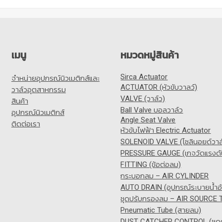
เมนู
หมวดหมู่สินค้า
Sirca Actuator
จำหน่ายอุปกรณ์นิวเมติกส์และ
ACTUATOR (หัวขับวาลว์)
วาล์วอุตสาหกรรม
VALVE (วาล์ว)
สินค้า
Ball Valve บอลวาล์ว
อุปกรณ์นิวเมติกส์
Angle Seat Valve
ติดต่อเรา
หัวขับไฟฟ้า Electric Actuator
SOLENOID VALVE (โซลินอยด์วาล
PRESSURE GAUGE (เกจวัดแรงดั
FITTING (ข้อต่อลม)
กระบอกลม – AIR CYLINDER
AUTO DRAIN (อุปกรณ์ระบายน้ำอั
ชุดปรับกรองลม – AIR SOURCE
Pneumatic Tube (สายลม)
DUST CATCHER CONTROL (ชุดคว