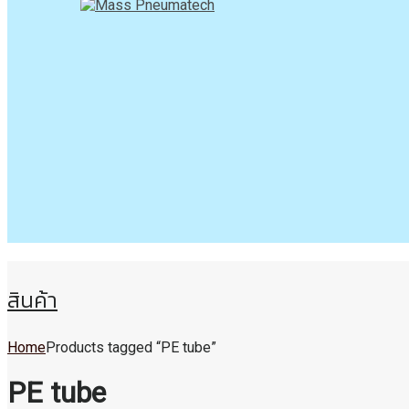
สินค้า
Home
Products tagged “PE tube”
PE tube