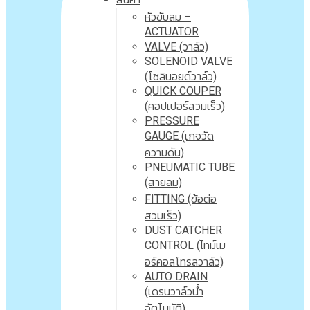
หัวขับลม –
ACTUATOR
VALVE (วาล์ว)
SOLENOID VALVE
(โซลินอยด์วาล์ว)
QUICK COUPER
(คอปเปอร์สวมเร็ว)
PRESSURE
GAUGE (เกจวัด
ความดัน)
PNEUMATIC TUBE
(สายลม)
FITTING (ข้อต่อ
สวมเร็ว)
DUST CATCHER
CONTROL (ไทม์เม
อร์คอลโทรลวาล์ว)
AUTO DRAIN
(เดรนวาล์วน้ำ
อัตโนมัติ)