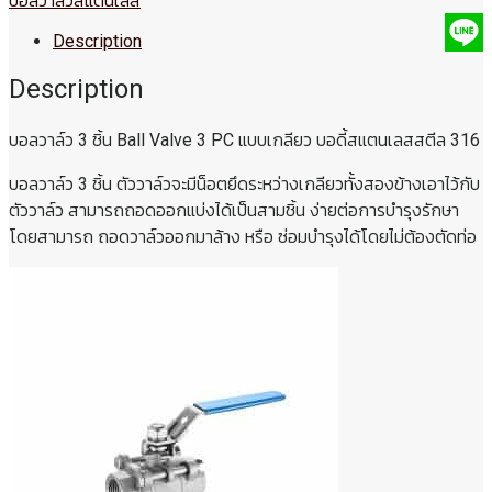
บอลวาล์วสแตนเลส
Description
Description
บอลวาล์ว 3 ชิ้น Ball Valve 3 PC แบบเกลียว บอดี้สแตนเลสสตีล 316
บอลวาล์ว 3 ชิ้น ตัววาล์วจะมีน็อตยึดระหว่างเกลียวทั้งสองข้างเอาไว้กับ
ตัววาล์ว สามารถถอดออกแบ่งได้เป็นสามชิ้น ง่ายต่อการบำรุงรักษา
โดยสามารถ ถ
อดวาล์วออกมาล้าง หรือ ซ่อมบำรุงได้โดยไม่ต้องตัดท่อ