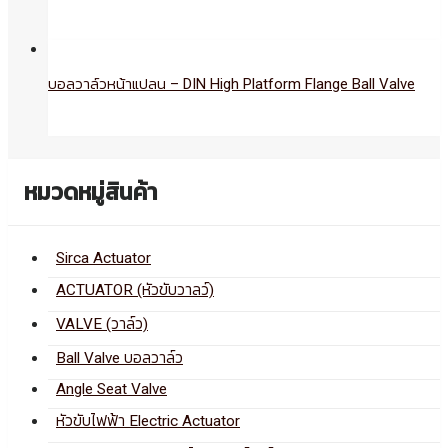
บอลวาล์วหน้าแปลน – DIN High Platform Flange Ball Valve
หมวดหมู่สินค้า
Sirca Actuator
ACTUATOR (หัวขับวาลว์)
VALVE (วาล์ว)
Ball Valve บอลวาล์ว
Angle Seat Valve
หัวขับไฟฟ้า Electric Actuator