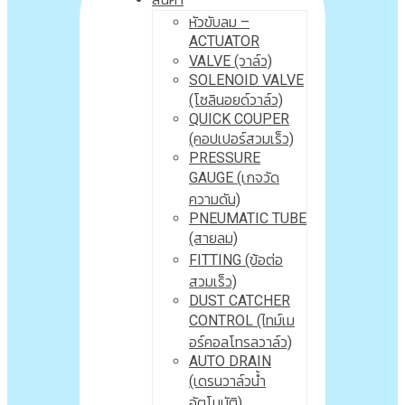
หัวขับลม –
ACTUATOR
VALVE (วาล์ว)
SOLENOID VALVE
(โซลินอยด์วาล์ว)
QUICK COUPER
(คอปเปอร์สวมเร็ว)
PRESSURE
GAUGE (เกจวัด
ความดัน)
PNEUMATIC TUBE
(สายลม)
FITTING (ข้อต่อ
สวมเร็ว)
DUST CATCHER
CONTROL (ไทม์เม
อร์คอลโทรลวาล์ว)
AUTO DRAIN
(เดรนวาล์วน้ำ
อัตโนมัติ)